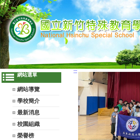
:::
網站選單
網站導覽
學校簡介
最新消息
校園組織
榮譽榜