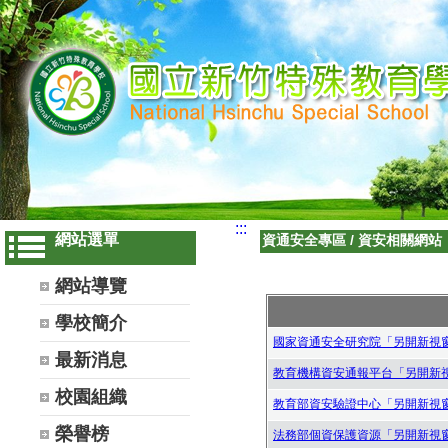
:::
網站選單
資通安全專區
/
資安相關網站
網站導覽
學校簡介
國家資通安全研究院「另開新視
最新消息
教育機構資安通報平台「另開新
校園組織
教育部資安驗證中心「另開新視
榮譽榜
法務部個資保護資源「另開新視