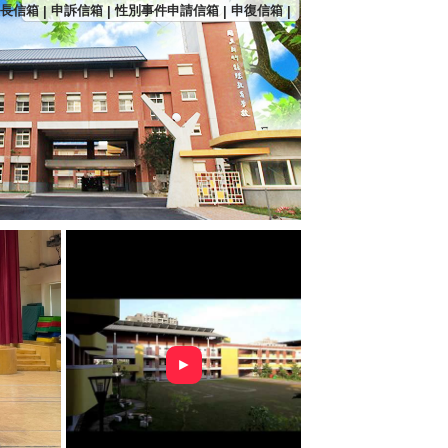
長信箱
申訴信箱
性別事件申請信箱
申復信箱
|
|
|
|
►