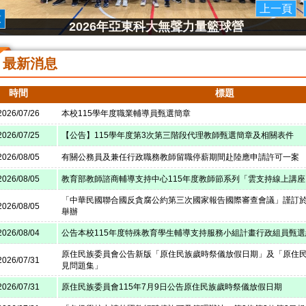
上一頁
放
2026年亞東科大無聲力量籃球營
最新消息
時間
標題
2026/07/26
本校115學年度職業輔導員甄選簡章
2026/07/25
【公告】115學年度第3次第三階段代理教師甄選簡章及相關表件
2026/08/05
有關公務員及兼任行政職務教師留職停薪期間赴陸應申請許可一案
2026/08/05
教育部教師諮商輔導支持中心115年度教師節系列「雲支持線上講座
「中華民國聯合國反貪腐公約第三次國家報告國際審查會議」謹訂於11
2026/08/05
舉辦
2026/08/04
公告本校115年度特殊教育學生輔導支持服務小組計畫行政組員甄
原住民族委員會公告新版「原住民族歲時祭儀放假日期」及「原住
2026/07/31
見問題集」
2026/07/31
原住民族委員會115年7月9日公告原住民族歲時祭儀放假日期