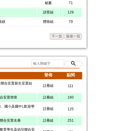
秘書
71
訓育組
129
佳績
體衛組
79
下一頁
最後一頁
發佈
點閱
生聯合安置新生安置結
註冊組
111
聯合安置簡章
註冊組
160
學前、國小及國中),歡迎學
註冊組
125
生聯合安置名冊
註冊組
251
殊教育學生及幼兒聯合安