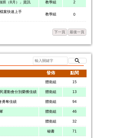
強班（8月）」資訊
教學組
2
治檔案快速上手
教學組
0
下一頁
最後一頁
發佈
點閱
體衛組
15
國民運動會分別榮獲佳績
體衛組
13
會勇奪佳績
體衛組
94
軍
體衛組
46
體衛組
32
秘書
71