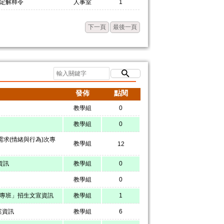
規定解釋令
人事室
1
下一頁
最後一頁
發佈
點閱
教學組
0
教學組
0
需求(情緒與行為)次專
教學組
12
資訊
教學組
0
教學組
0
程專班」招生文宣資訊
教學組
1
案資訊
教學組
6