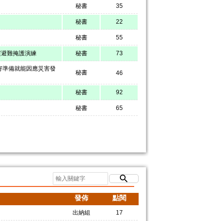
秘書
35
秘書
22
秘書
55
震避難掩護演練
秘書
73
好準備就能因應災害發
秘書
46
秘書
92
秘書
65
發佈
點閱
出納組
17