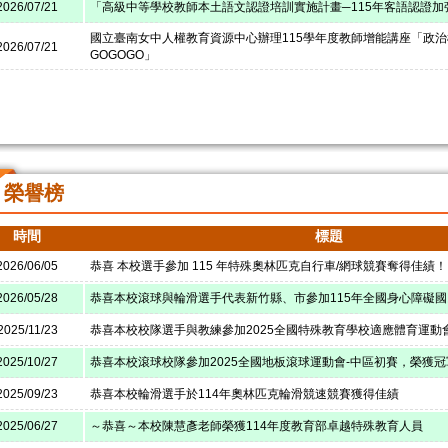
2026/07/21
「高級中等學校教師本土語文認證培訓實施計畫─115年客語認證加
國立臺南女中人權教育資源中心辦理115學年度教師增能講座「政
2026/07/21
GOGOGO」
榮譽榜
時間
標題
2026/06/05
恭喜 本校選手參加 115 年特殊奧林匹克自行車/網球競賽奪得佳績！
2026/05/28
恭喜本校滾球與輪滑選手代表新竹縣、市參加115年全國身心障礙
2025/11/23
恭喜本校校隊選手與教練參加2025全國特殊教育學校適應體育運動
2025/10/27
恭喜本校滾球校隊參加2025全國地板滾球運動會-中區初賽，榮獲冠
2025/09/23
恭喜本校輪滑選手於114年奧林匹克輪滑競速競賽獲得佳績
2025/06/27
～恭喜～本校陳慧彥老師榮獲114年度教育部卓越特殊教育人員