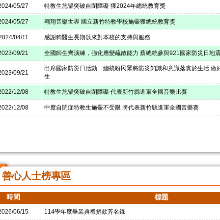
2024/05/27
特教生施翬突破自閉障礙 獲2024年總統教育獎
2024/05/27
翱翔音樂世界 國立新竹特教學校施翬獲總統教育獎
2024/04/11
感謝狗醫生長期以來對本校的支持與服務
2023/09/21
全國師生齊演練，強化應變疏散能力 蔡總統參與921國家防災日地
出席國家防災日活動 總統盼民眾將防災知識和意識落實於生活 做
2023/09/21
生
2022/12/08
特教生施翬突破自閉障礙 代表新竹縣進軍全國音樂比賽
2022/12/08
中度自閉症特教生施翬不受限 將代表新竹縣進軍全國音樂賽
善心人士榜專區
時間
標題
2026/06/15
114學年度畢業典禮捐款芳名錄