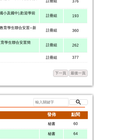
註冊組
376
、國小及國中),歡迎學前
註冊組
193
殊教育學生聯合安置─新
註冊組
360
教育學生聯合安置簡
註冊組
262
註冊組
377
下一頁
最後一頁
發佈
點閱
秘書
60
秘書
64