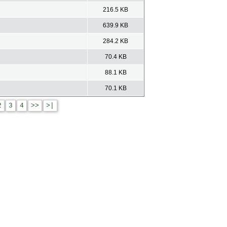
216.5 KB
639.9 KB
284.2 KB
70.4 KB
88.1 KB
70.1 KB
2
3
4
>>
>|