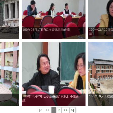
100年03月17日第1次資訊諮詢會議
100年03月10
議
100年03月03日公共藝術第1次執行小組會
100年10月工程
議
|<
<<
1
2
>>
>|