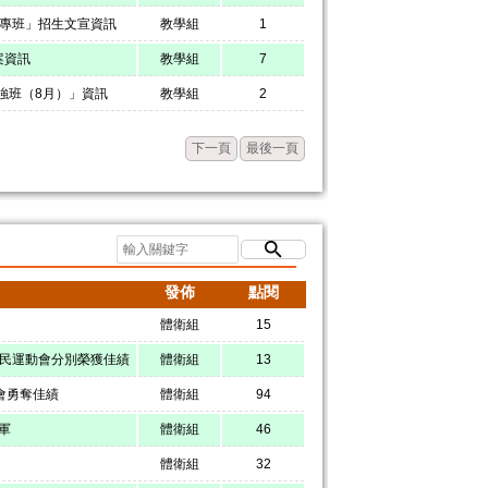
程專班」招生文宣資訊
教學組
1
案資訊
教學組
7
強班（8月）」資訊
教學組
2
下一頁
最後一頁
發佈
點閱
體衛組
15
國民運動會分別榮獲佳績
體衛組
13
會勇奪佳績
體衛組
94
軍
體衛組
46
體衛組
32