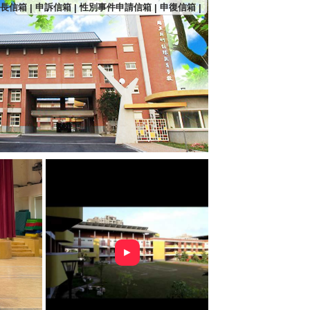
長信箱
申訴信箱
性別事件申請信箱
申復信箱
|
|
|
|
►