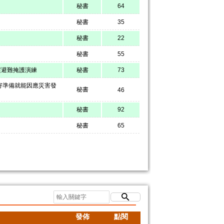
秘書
64
秘書
35
秘書
22
秘書
55
震避難掩護演練
秘書
73
好準備就能因應災害發
秘書
46
秘書
92
秘書
65
發佈
點閱