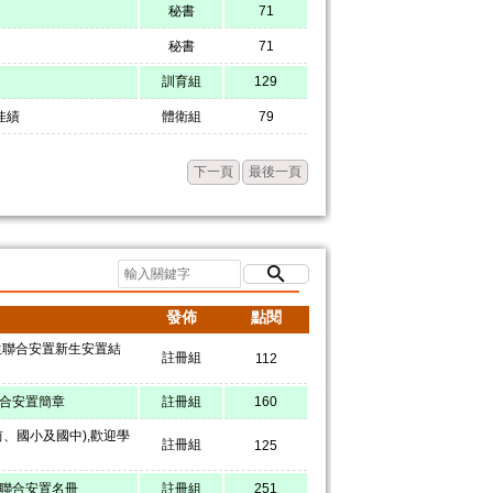
秘書
71
秘書
71
訓育組
129
佳績
體衛組
79
下一頁
最後一頁
發佈
點閱
生聯合安置新生安置結
註冊組
112
聯合安置簡章
註冊組
160
學前、國小及國中),歡迎學
註冊組
125
生聯合安置名冊
註冊組
251