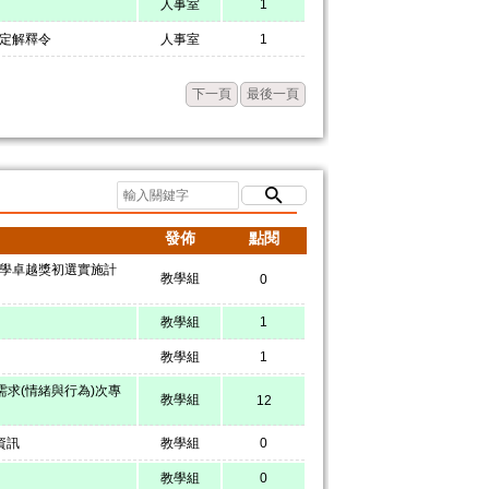
人事室
1
規定解釋令
人事室
1
下一頁
最後一頁
發佈
點閱
教學卓越獎初選實施計
教學組
0
教學組
1
教學組
1
需求(情緒與行為)次專
教學組
12
資訊
教學組
0
教學組
0