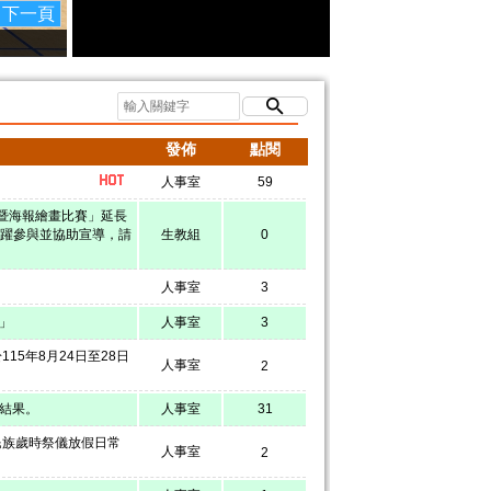
下一頁
發佈
點閱
人事室
59
音暨海報繪畫比賽」延長
生踴躍參與並協助宣導，請
生教組
0
人事室
3
」
人事室
3
5年8月24日至28日
人事室
2
選結果。
人事室
31
民族歲時祭儀放假日常
人事室
2