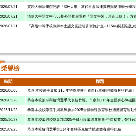
2026/07/21
實踐大學法學院開設「30+大學－當代社會法律實務與應用學分學
2026/07/21
清華大學語文中心55期外語推廣課程「語文學習，遠距上線！」方
2026/07/21
「高級中等學校教師本土語文認證培訓實施計畫─115年客語認證加
榮譽榜
時間
標題
2026/06/05
恭喜 本校選手參加 115 年特殊奧林匹克自行車/網球競賽奪得佳績！
2026/05/28
恭喜本校滾球與輪滑選手代表新竹縣、市參加115年全國身心障礙
2025/11/23
恭喜本校校隊選手與教練參加2025全國特殊教育學校適應體育運動
2025/10/27
恭喜本校滾球校隊參加2025全國地板滾球運動會-中區初賽，榮獲冠
2025/09/23
恭喜本校輪滑選手於114年奧林匹克輪滑競速競賽獲得佳績