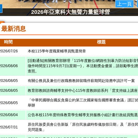
上一頁
放
2026年亞東科大無聲力量籃球營
最新消息
時間
標題
2026/07/26
本校115學年度職業輔導員甄選簡章
[活動通知]有關教育部辦理「115年度數位/網路性別暴力防治短影
2026/08/06
徵件時間至115年9月7日(星期一)， 本活動獎金優渥，請鼓勵學
查照。
2026/08/05
有關公務員及兼任行政職務教師留職停薪期間赴陸應申請許可一案
2026/08/05
教育部教師諮商輔導支持中心115年度教師節系列「雲支持線上講座
「中華民國聯合國反貪腐公約第三次國家報告國際審查會議」謹訂於11
2026/08/05
舉辦
2026/08/04
公告本校115年度特殊教育學生輔導支持服務小組計畫行政組員甄
原住民族委員會公告新版「原住民族歲時祭儀放假日期」及「原住
2026/07/31
見問題集」