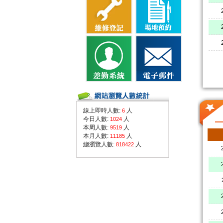
線上即時人數:
人
6
今日人數:
人
1024
本周人數:
人
9519
本月人數:
人
11185
總瀏覽人數:
人
818422