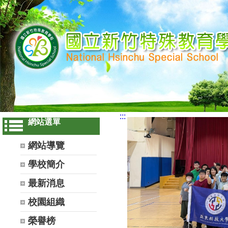
:::
網站選單
網站導覽
學校簡介
最新消息
校園組織
榮譽榜