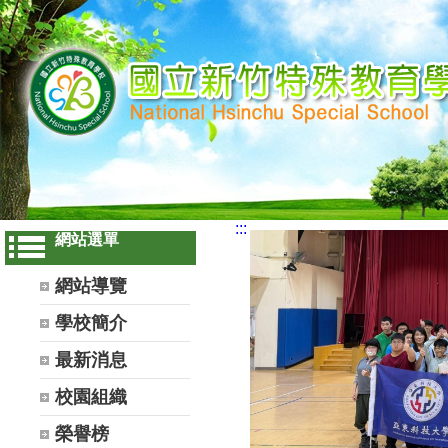
:::
網站選單
網站導覽
學校簡介
最新消息
校園組織
榮譽榜