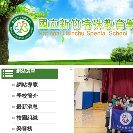
:::
網站選單
網站導覽
學校簡介
最新消息
校園組織
榮譽榜