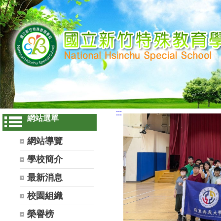
:::
網站選單
網站導覽
學校簡介
最新消息
校園組織
榮譽榜